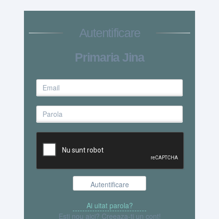
Autentificare
Primaria Jina
Esti nou aici? Creeaza-ti un cont!